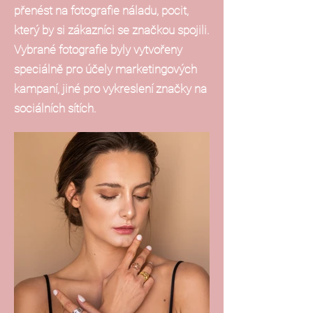
přenést na fotografie náladu, pocit,
který by si zákazníci se značkou spojili.
Vybrané fotografie byly vytvořeny
speciálně pro účely marketingových
kampaní, jiné pro vykreslení značky na
sociálních sítích.