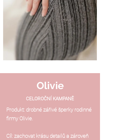
Olivie
CELOROČNÍ KAMPANĚ
Produkt: drobné zářivé šperky rodinné
firmy Olivie.
Cíl: zachovat krásu detailů a zároveň